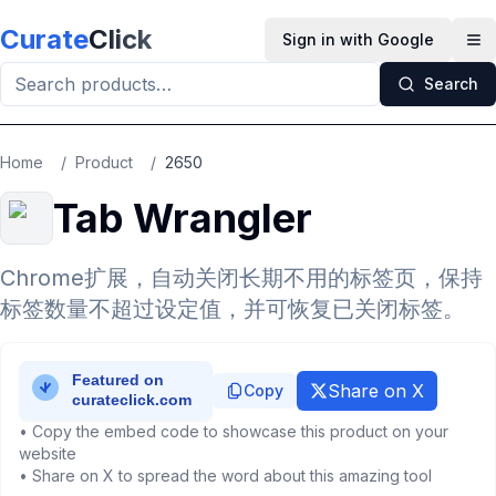
Skip to main content
Curate
Click
Sign in with Google
Op
Search
Home
/
Product
/
2650
Tab Wrangler
Chrome扩展，自动关闭长期不用的标签页，保持
标签数量不超过设定值，并可恢复已关闭标签。
Share on X
Copy
• Copy the embed code to showcase this product on your
website
• Share on X to spread the word about this amazing tool