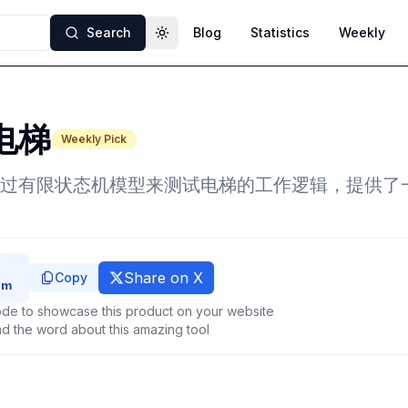
Search
Blog
Statistics
Weekly
Toggle theme
电梯
Weekly Pick
过有限状态机模型来测试电梯的工作逻辑，提供了
Share on X
Copy
de to showcase this product on your website
d the word about this amazing tool