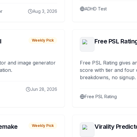
ADHD Test
or
Aug 3, 2026
I
Free PSL Ratin
Weekly Pick
tor and image generator
Free PSL Rating gives an
ation.
score with tier and four
breakdowns, no signup.
Jun 28, 2026
Free PSL Rating
remake
Virality Predict
Weekly Pick