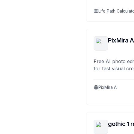
Life Path Calculat
PixMira A
Free AI photo edi
for fast visual cre
PixMira AI
gothic 1 