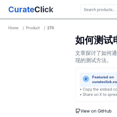
Skip to main content
Curate
Click
Home
/
Product
/
270
如何测试
文章探讨了如何通
现的测试方法。
• Copy the embed co
• Share on X to sprea
View on GitHub