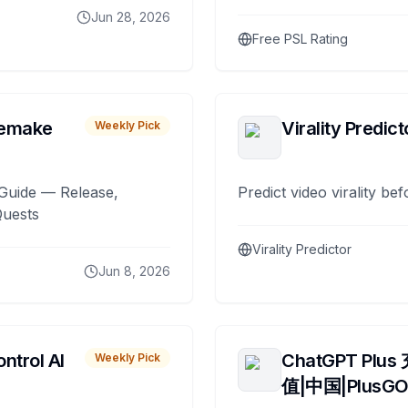
Jun 28, 2026
Free PSL Rating
remake
Virality Predict
Weekly Pick
Guide — Release,
Predict video virality be
Quests
Virality Predictor
Jun 8, 2026
ntrol AI
ChatGPT Plus
Weekly Pick
值|中国|PlusG