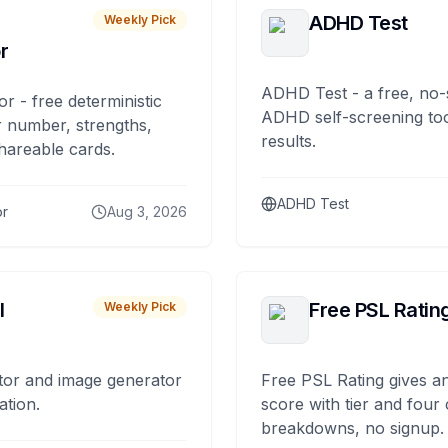
ADHD Test
Weekly Pick
r
ADHD Test - a free, no-
or - free deterministic
ADHD self-screening tool
 number, strengths,
results.
hareable cards.
ADHD Test
or
Aug 3, 2026
I
Free PSL Ratin
Weekly Pick
tor and image generator
Free PSL Rating gives an
ation.
score with tier and four
breakdowns, no signup.