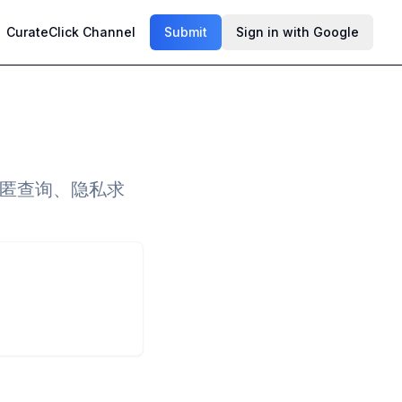
CurateClick Channel
Submit
Sign in with Google
隐匿查询、隐私求
。