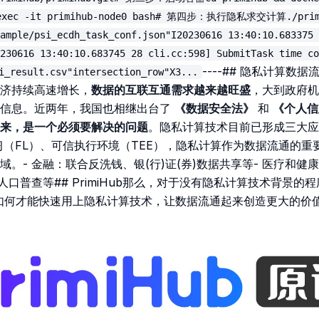
ec -it primihub-node0 bash# 第四步：执行隐私求交计算./primi
ample/psi_ecdh_task_conf.json"I20230616 13:40:10.683375 
0230616 13:40:10.683745 28 cli.cc:598] SubmitTask time 
----## 隐私计算数
i_result.csv"intersection_row"X3...
济持续高速增长，
数据的互联互通需求越来越旺盛
，大到政府机
人信息。近两年，我国也相继出台了
《数据安全法》
和
《个人信
来，是一个必须要解决的问题
。隐私计算技术目前已形成三大应
习（FL）、可信执行环境（TEE），隐私计算作为数据流通的重
。- 金融：联合反洗钱、银(行)证(券)数据共享等- 医疗和健
人口普查等## PrimiHub那么，对于没有隐私计算技术背景
如何才能快速用上隐私计算技术，让数据流通起来创造更大的价