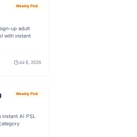
Weekly Pick
sign-up adult
 with instant
Jul 8, 2026
g
Weekly Pick
 instant AI PSL
 category