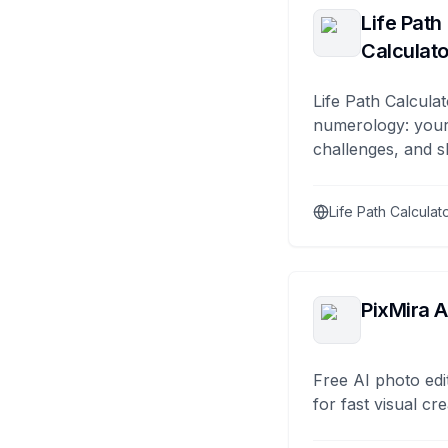
Life Path
Calculato
Life Path Calculat
numerology: your
challenges, and s
Life Path Calculat
PixMira A
Free AI photo edi
for fast visual cre