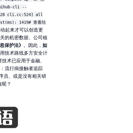
hub-cli --
28 cli.cc:524] all
cost(ms): 1419# 查看结
据流动起来才可以创造更
关的机密数据、公司核
息保护法》
。因此，
如
用技术路线多方安全计
要技术已应用于金融、
康：流行病接触者追踪
的程序员、或是没有相关研
值呢？