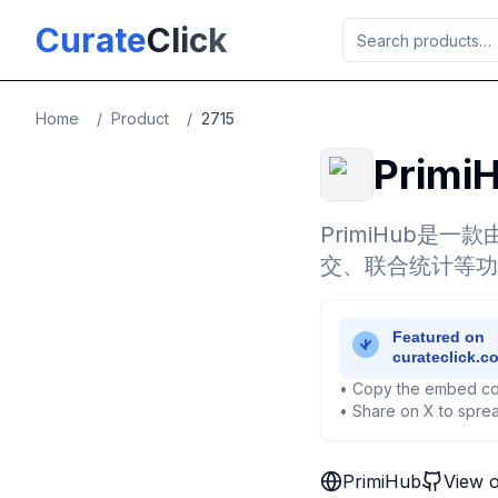
Skip to main content
Curate
Click
Home
/
Product
/
2715
Primi
PrimiHub
交、联合统计等功
• Copy the embed co
• Share on X to sprea
PrimiHub
View 