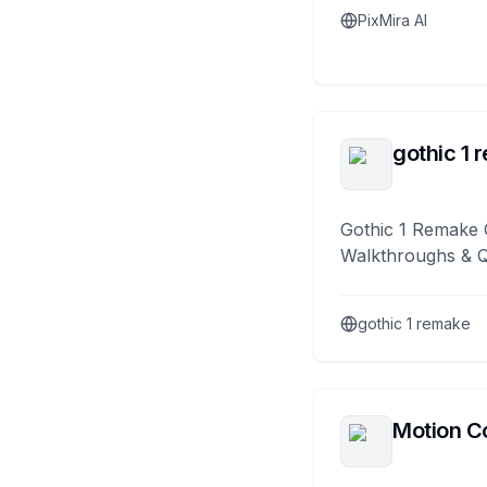
PixMira AI
gothic 1 
Gothic 1 Remake 
Walkthroughs & 
gothic 1 remake
Motion Co