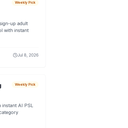
Weekly Pick
sign-up adult
 with instant
Jul 8, 2026
g
Weekly Pick
 instant AI PSL
 category