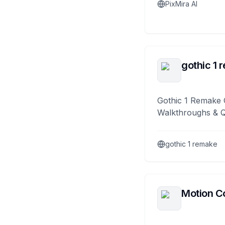
PixMira AI
gothic 1 
Gothic 1 Remake 
Walkthroughs & 
gothic 1 remake
Motion Co