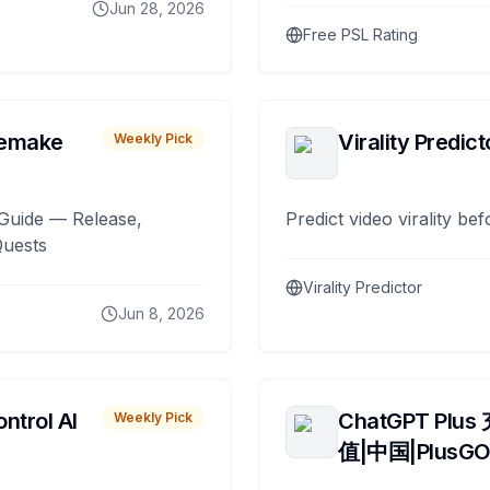
Jun 28, 2026
Free PSL Rating
remake
Virality Predict
Weekly Pick
Guide — Release,
Predict video virality be
Quests
Virality Predictor
Jun 8, 2026
ntrol AI
ChatGPT Plus
Weekly Pick
值|中国|PlusG