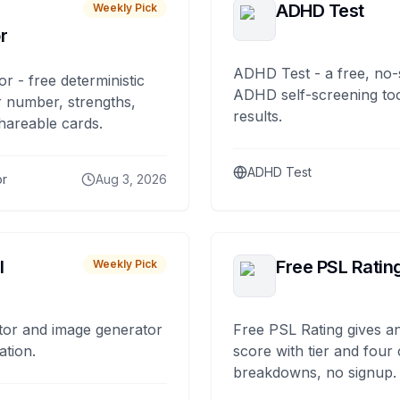
ADHD Test
Weekly Pick
r
ADHD Test - a free, no-
or - free deterministic
ADHD self-screening tool
 number, strengths,
results.
hareable cards.
ADHD Test
or
Aug 3, 2026
I
Free PSL Ratin
Weekly Pick
tor and image generator
Free PSL Rating gives an
ation.
score with tier and four
breakdowns, no signup.