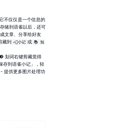
它不仅仅是一个信息的
存储到语雀以后，还可
成文章、分享给好友
剪藏到
或
✍🏻小记
📚 知
# ❸ 划词右键剪藏觉得
保存到语雀小记」，轻
 - 提供更多图片处理功