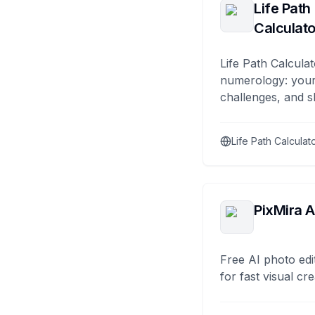
Life Path
Calculato
Life Path Calculat
numerology: your
challenges, and s
Life Path Calculat
PixMira A
Free AI photo edi
for fast visual cre