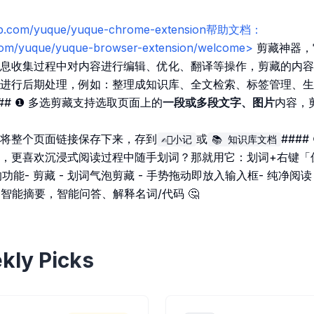
thub.com/yuque/yuque-chrome-extension帮助文档：
com/yuque/yuque-browser-extension/welcome>
剪藏神器，
息收集过程中对内容进行编辑、优化、翻译等操作，剪藏的内容
进行后期处理，例如：整理成知识库、全文检索、标签管理、生
### ❶ 多选剪藏支持选取页面上的
一段或多段文字、图片
内容，
支持将整个页面链接保存下来，存到
或
###
✍🏻小记
📚 知识库文档
，更喜欢沉浸式阅读过程中随手划词？那就用它：划词+右键「
功能- 剪藏 - 划词气泡剪藏 - 手势拖动即放入输入框- 纯净阅读
：智能摘要，智能问答、解释名词/代码 🤔
kly Picks