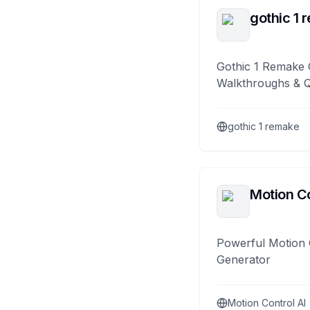
gothic 1 
Gothic 1 Remake 
Walkthroughs & 
gothic 1 remake
Motion Co
Powerful Motion 
Generator
Motion Control AI