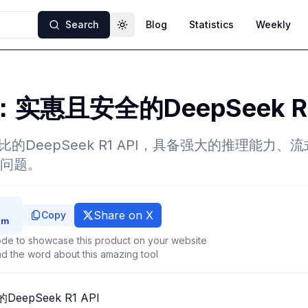
Search
Blog
Statistics
Weekly
Toggle theme
ai：实惠且安全的DeepSeek R1
性价比的DeepSeek R1 API，具备强大的推理能力
问题。
Share on X
Copy
de to showcase this product on your website
d the word about this amazing tool
DeepSeek R1 API