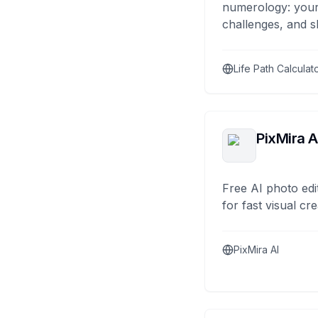
numerology: your
challenges, and s
Life Path Calculat
PixMira A
Free AI photo edi
for fast visual cre
PixMira AI