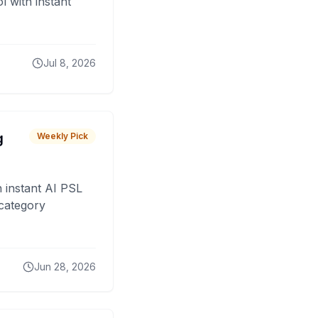
 with instant
Jul 8, 2026
g
Weekly Pick
 instant AI PSL
 category
Jun 28, 2026