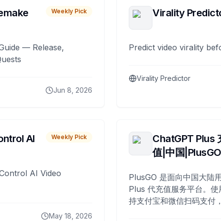
remake
Virality Predict
Weekly Pick
Guide — Release,
Predict video virality be
Quests
Virality Predictor
Jun 8, 2026
ntrol AI
ChatGPT Plus
Weekly Pick
值|中国|PlusG
Control AI Video
PlusGO 是面向中国大陆用
Plus 代充值服务平台。使
持支付宝和微信扫码支付，
Plus 开通，自 2025 年起
May 18, 2026