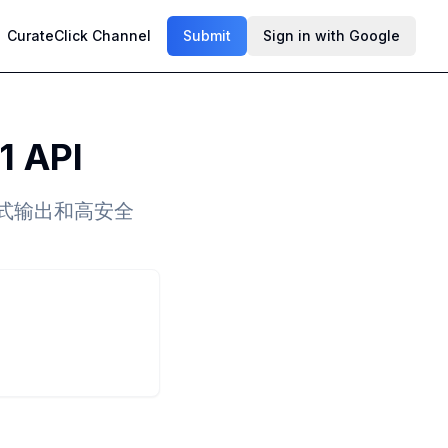
CurateClick Channel
Submit
Sign in with Google
 API
、流式输出和高安全