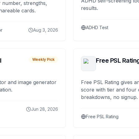
ADHD self-screening tool
 number, strengths,
results.
hareable cards.
ADHD Test
or
Aug 3, 2026
I
Free PSL Ratin
Weekly Pick
tor and image generator
Free PSL Rating gives an
ation.
score with tier and four
breakdowns, no signup.
Jun 28, 2026
Free PSL Rating