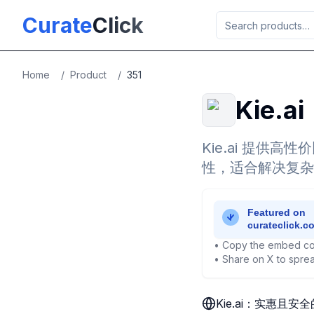
Skip to main content
Curate
Click
Home
/
Product
/
351
Kie.
Kie.ai 提供高
性，适合解决复杂
• Copy the embed co
• Share on X to sprea
Kie.ai：实惠且安全的