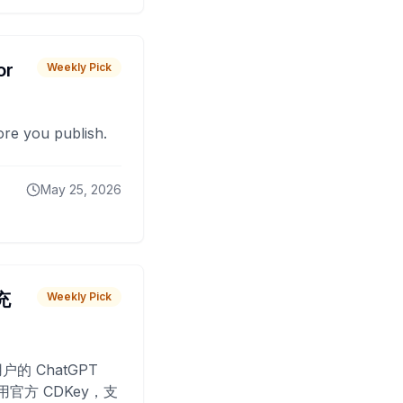
or
Weekly Pick
fore you publish.
May 25, 2026
 充
Weekly Pick
O
户的 ChatGPT
用官方 CDKey，支