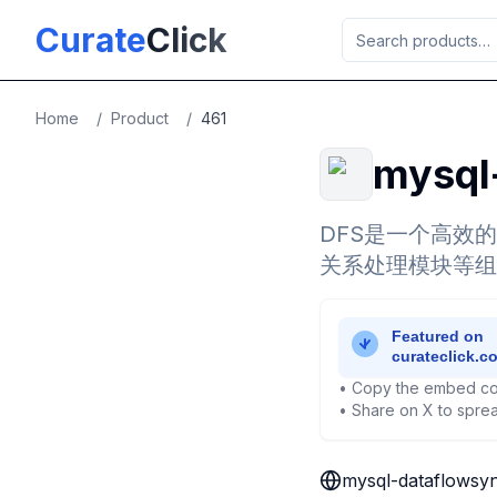
Skip to main content
Curate
Click
Home
/
Product
/
461
mysql
DFS是一个高效的
关系处理模块等组
• Copy the embed co
• Share on X to sprea
mysql-dataflow