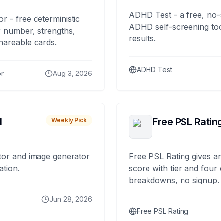
ADHD Test - a free, no-
or - free deterministic
ADHD self-screening tool
 number, strengths,
results.
hareable cards.
ADHD Test
or
Aug 3, 2026
I
Free PSL Ratin
Weekly Pick
tor and image generator
Free PSL Rating gives an
ation.
score with tier and four
breakdowns, no signup.
Jun 28, 2026
Free PSL Rating