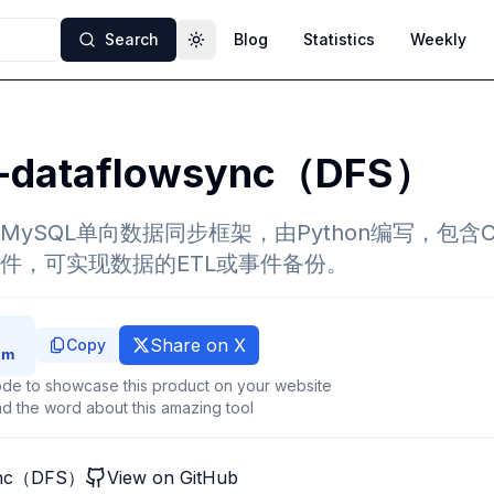
Search
Blog
Statistics
Weekly
Toggle theme
-dataflowsync（DFS）
MySQL单向数据同步框架，由Python编写，包含
件，可实现数据的ETL或事件备份。
Share on X
Copy
de to showcase this product on your website
d the word about this amazing tool
sync（DFS）
View on GitHub