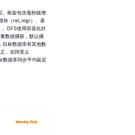
on编写。框架包含毫秒级增
模块（rel_mgr）、基
）。DFS使用容器化封
现增量数据捕获，默认捕
r），目标数据库有其他数
纠正。在阿里云
库至目标数据库同步平均延迟
Weekly Pick