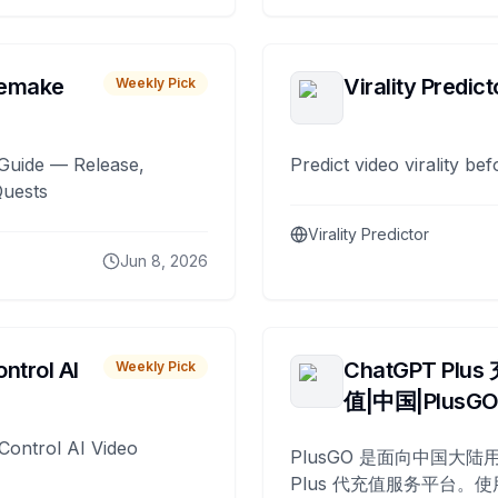
remake
Virality Predict
Weekly Pick
Guide — Release,
Predict video virality be
Quests
Virality Predictor
Jun 8, 2026
ntrol AI
ChatGPT Plus
Weekly Pick
值|中国|PlusG
Control AI Video
PlusGO 是面向中国大陆用
Plus 代充值服务平台。使