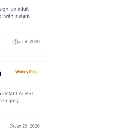
sign-up adult
 with instant
Jul 8, 2026
g
Weekly Pick
 instant AI PSL
 category
Jun 28, 2026