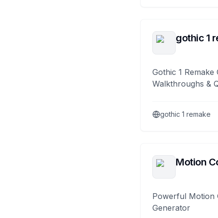
gothic 1 
Gothic 1 Remake 
Walkthroughs & 
gothic 1 remake
Motion Co
Powerful Motion 
Generator