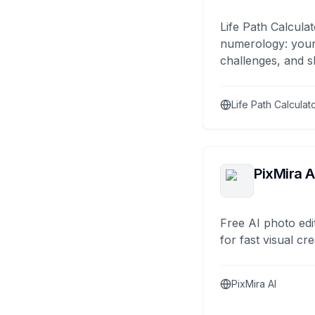
Life Path Calculat
numerology: your
challenges, and s
Life Path Calculat
PixMira A
Free AI photo edi
for fast visual cre
PixMira AI