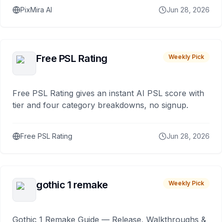
PixMira AI
Jun 28, 2026
Free PSL Rating
Weekly Pick
Free PSL Rating gives an instant AI PSL score with
tier and four category breakdowns, no signup.
Free PSL Rating
Jun 28, 2026
gothic 1 remake
Weekly Pick
Gothic 1 Remake Guide — Release, Walkthroughs &