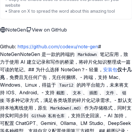
website
• Share on X to spread the word about this amazing tool
NoteGen
View on GitHub
Github:
https://github.com/codexu/note-gen
#
NoteGenNoteGen 是一款的跨端的
笔记应用，致
Markdown
力于使用 AI 建立记录和写作的桥梁，将碎片化知识整理成一篇
可读的笔记。## 为什么选择 NoteGen？- 轻量，
安装包
仅十几
兆
，免费且无任何广告，无任何捆绑。- 跨端，支持 Mac、
Windows、Linux，得益于
的跨平台能力，未来将支
Tauri2
持 IOS、Android。- 支持
、
、
、
、
截图
文本
插图
文件
链
等多种记录方式，满足各类场景的碎片化记录需求。- 默认支
接
持本地离线使用，原生
作为存储格式，同时支
Markdown(.md)
持实时同步到
，支持历史回滚。- AI 加持，
Github 私有仓库
可配置 ChatGPT、Gemini、Ollama、LM Studio、DeepSeek
等多种模型，支持自定义配置使用第三方模型。## 截图记录：