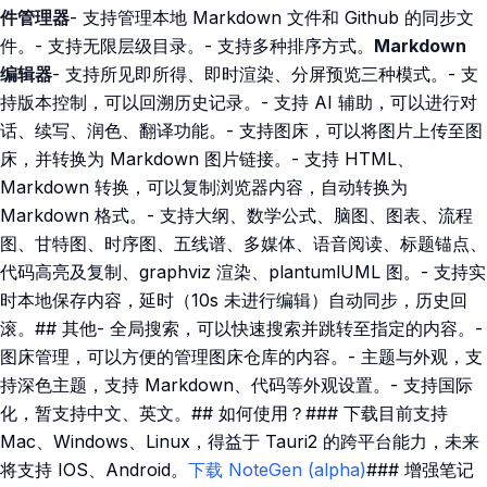
件管理器
- 支持管理本地 Markdown 文件和 Github 的同步文
件。- 支持无限层级目录。- 支持多种排序方式。
Markdown
编辑器
- 支持所见即所得、即时渲染、分屏预览三种模式。- 支
持版本控制，可以回溯历史记录。- 支持 AI 辅助，可以进行对
话、续写、润色、翻译功能。- 支持图床，可以将图片上传至图
床，并转换为 Markdown 图片链接。- 支持 HTML、
Markdown 转换，可以复制浏览器内容，自动转换为
Markdown 格式。- 支持大纲、数学公式、脑图、图表、流程
图、甘特图、时序图、五线谱、多媒体、语音阅读、标题锚点、
代码高亮及复制、graphviz 渲染、plantumlUML 图。- 支持实
时本地保存内容，延时（10s 未进行编辑）自动同步，历史回
滚。## 其他- 全局搜索，可以快速搜索并跳转至指定的内容。-
图床管理，可以方便的管理图床仓库的内容。- 主题与外观，支
持深色主题，支持 Markdown、代码等外观设置。- 支持国际
化，暂支持中文、英文。## 如何使用？### 下载目前支持
Mac、Windows、Linux，得益于 Tauri2 的跨平台能力，未来
将支持 IOS、Android。
下载 NoteGen (alpha)
### 增强笔记