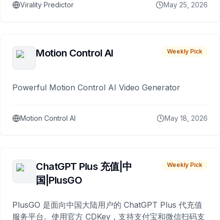
Virality Predictor
May 25, 2026
Motion Control AI
Weekly Pick
Powerful Motion Control AI Video Generator
Motion Control AI
May 18, 2026
ChatGPT Plus 充值|中
Weekly Pick
国|PlusGO
PlusGO 是面向中国大陆用户的 ChatGPT Plus 代充值
服务平台。使用官方 CDKey，支持支付宝和微信扫码支