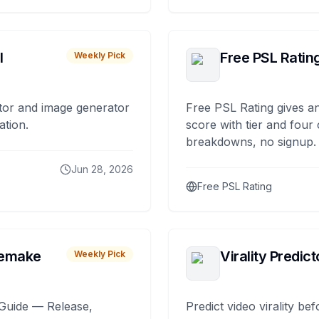
I
Free PSL Ratin
Weekly Pick
tor and image generator
Free PSL Rating gives an
ation.
score with tier and four
breakdowns, no signup.
Jun 28, 2026
Free PSL Rating
remake
Virality Predict
Weekly Pick
Guide — Release,
Predict video virality be