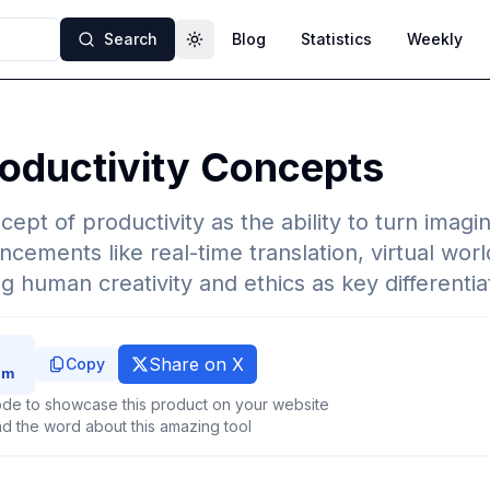
Search
Blog
Statistics
Weekly
Toggle theme
roductivity Concepts
ept of productivity as the ability to turn imagina
ncements like real-time translation, virtual worl
g human creativity and ethics as key differentia
Share on X
Copy
de to showcase this product on your website
d the word about this amazing tool