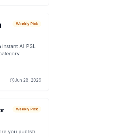
g
Weekly Pick
 instant AI PSL
 category
Jun 28, 2026
or
Weekly Pick
fore you publish.