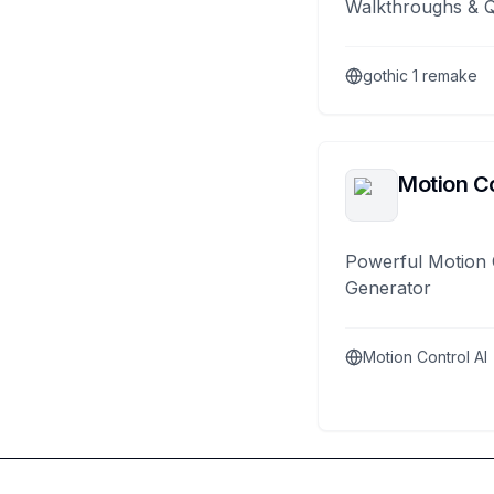
Walkthroughs & 
gothic 1 remake
Motion Co
Powerful Motion 
Generator
Motion Control AI