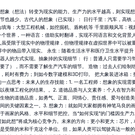
想象（想法）转变为现实的能力。生产力的水平越高，则实现想
节也越少。古代人的想象（已实现）： 日行千里：汽车，高铁，
山填海：大型工程机械，如挖掘机、盾构机等 千里眼顺风耳：视
一个世界，一种语言：借助实时翻译，实现不同语言和文化背景
人虽受限于现实中的物理规律，但物理规律在虚拟世界中可以被
界中的物品带入现实。 永生：随着生活水平和医疗卫生水平提
器人的方式实现。抽象掉的实现细节： 行：普通人只需要学习
要了），而不需要了解生产汽车的细节。 造物：过去人们绘制
，耗时有费力；到如今数字建模和3D打印。 把大象装进冰箱：
的一点思考：未来人的生存技能：1. 一名工程师：想象的实现需
以夜继工程化的结果。。2. 道德品质与人文素养：个人在智力
生物的道德品质，如勇气、正直、同情心、责任感、爱与创造美
间的关键因素之一。3. 想象力：就如同大家都拥有神笔马良的
于画家的风格、水平和细节把控。当“如何实现”的门槛因生产
为何如此想”将成为核心竞争力。未来的方向：更小和更大：芯片
是受限的米和千克这个单位。但，如果人类可以驾驶高达一般的