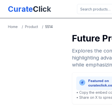
Skip to main content
Curate
Click
Home
/
Product
/
5514
Future P
Explores the conc
highlighting adva
while emphasizin
• Copy the embed co
• Share on X to sprea