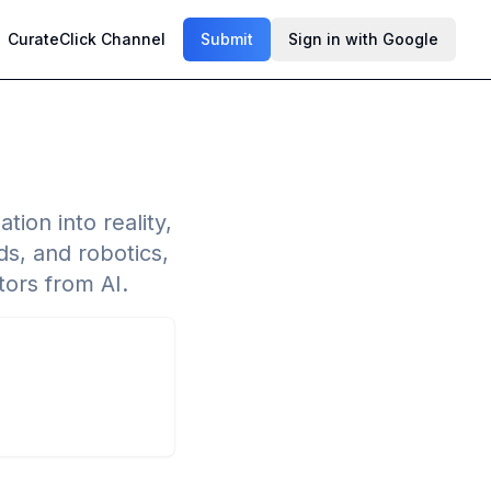
CurateClick Channel
Submit
Sign in with Google
tion into reality,
ds, and robotics,
tors from AI.