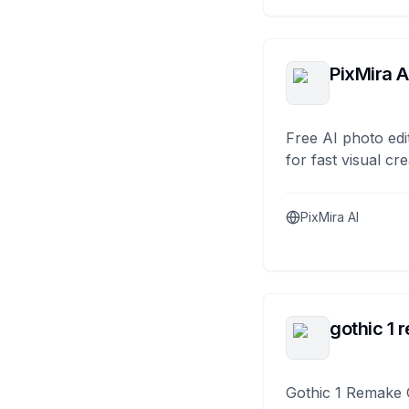
PixMira A
Free AI photo edi
for fast visual cre
PixMira AI
gothic 1 
Gothic 1 Remake 