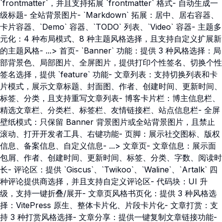
`frontmatter`，并且支持拓展 `frontmatter` 格式- 自动生成一
级标题- 全站背景图片- `Markdown` 拓展：居中、居右容器、
卡片容器、`Demo` 容器、`TODO` 列表、`Video` 容器- 主题多
元化：4 种布局模式、8 种主题风格选择，且支持自定义扩展新
的主题风格- ...> 首页- `Banner` 功能：提供 3 种风格选择：局
部背景色、局部图片、全屏图片，提供打印个性签名、切换个性
签名选择，提供 `feature` 功能- 文章列表：支持切换列表和卡
片模式，展示文章标题、封面图、作者、创建时间、更新时间、
标签、分类，且支持重写文章列表- 博客卡片栏：博主信息栏、
精选文章栏、分类栏、标签栏、友情链接栏、站点信息栏- 全屏
壁纸模式：只保留 Banner 背景图片或全站背景图片，且禁止
滚动、打开开发者工具、右键功能- 页脚：展示社交图标、版权
信息、备案信息、自定义信息- ...> 文章页- 文章信息：展示面
包屑、作者、创建时间、更新时间、标签、分类、字数、阅读时
长- 评论区：提供 `Giscus`、`Twikoo`、`Waline`、`Artalk` 四
种评论提供商选择，并且支持自定义评论区- 代码块：UI 升
级，支持一键折叠/展开- 文章页风格书页化：提供 3 种风格选
择：VitePress 原生、整体卡片化、片段卡片化- 文章打赏：支
持 3 种打赏风格选择- 文章分享：提供一键复制文章链接功能-