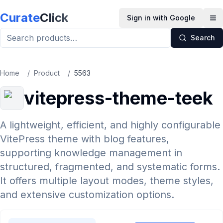
Skip to main content
Curate
Click
Sign in with Google
Op
Search
Home
/
Product
/
5563
vitepress-theme-teek
A lightweight, efficient, and highly configurable
VitePress theme with blog features,
supporting knowledge management in
structured, fragmented, and systematic forms.
It offers multiple layout modes, theme styles,
and extensive customization options.