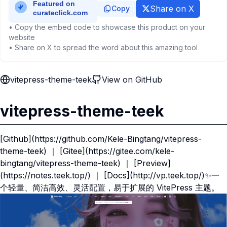
Share on X
Copy
• Copy the embed code to showcase this product on your
website
• Share on X to spread the word about this amazing tool
vitepress-theme-teek
View on GitHub
vitepress-theme-teek
[Github](https://github.com/Kele-Bingtang/vitepress-
theme-teek) ｜ [Gitee](https://gitee.com/kele-
bingtang/vitepress-theme-teek) ｜ [Preview]
(https://notes.teek.top/) ｜ [Docs](http://vp.teek.top/)✨一
个轻量、简洁高效、灵活配置，易于扩展的 VitePress 主题。