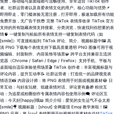
免费，移动端与桌面端都可流畅使用。非常适合 TikTok 创作
者、社群运营者以及喜爱表情文化的用户。核心功能与优势📌
即用即走，零门槛体验无需注册，打开即用，极速加载所有功能
免费开放，无广告干扰😎 完整 TikTok 表情库收录 TikTok 官方
支持的所有隐藏表情支持搜索、分类浏览，快速找到你想要的表
情🧠 一键复制与粘贴所有表情支持一键复制表情代码（如
[smile]）可直接粘贴到 TikTok 评论、简介、视频标题中🖼️ 高
清 PNG 下载每个表情支持下载高质量透明 PNG 图像可用于视
频编辑、封面制作、内容装饰等场景🧩 跨平台支持兼容主流浏
览器（Chrome / Safari / Edge / Firefox）支持手机、平板与
桌面端自适应体验使用场景🎬 TikTok 创作者：丰富视频标题与
评论内容，提升互动率📝 社群运营者：打造统一的品牌视觉表
情语言📸 内容设计师：将 PNG 表情用于封面或视频素材😂 日
常互动：与好友玩梗、组建表情对话、评论更有趣🎁 粉丝互
动：为追星或粉圈创作专属表情内容包使用示例🗨️ 评论区互
动：今天好[happy]哦📖 简介介绍：爱笑的女生运气不会太差
[smile]🎥 视频标题：[shout] 全网最强 Emoji 教学来啦！🖼️
PNG 应用：将 [cry] 表情图用于短视频封面素材中总结
TikTok