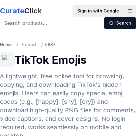
Skip to main content
Curate
Click
Sign in with Google
Op
Search
Home
/
Product
/
5637
TikTok Emojis
A lightweight, free online tool for browsing,
copying, and downloading TikTok's hidden
emojis. Users can easily copy special emoji
codes (e.g., [happy], [shy], [cry]) and
download high-quality PNG files for comments,
video captions, and cover designs. No login
required, works seamlessly on mobile and
desktop.