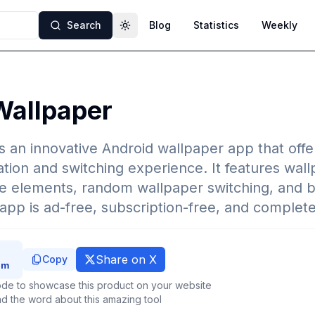
Search
Blog
Statistics
Weekly
Toggle theme
allpaper
 an innovative Android wallpaper app that offe
tion and switching experience. It features wal
e elements, random wallpaper switching, and bu
app is ad-free, subscription-free, and complete
Share on X
Copy
de to showcase this product on your website
d the word about this amazing tool