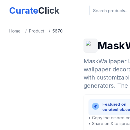
Skip to main content
Curate
Click
Home
/
Product
/
5670
MaskW
MaskWallpaper is
wallpaper decora
with customizabl
generators. The 
• Copy the embed co
• Share on X to sprea