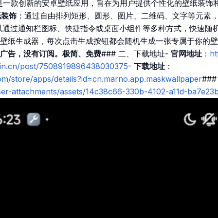
是一款创新的安卓壁纸应用，旨在为用户提供个性化的壁纸装饰和
纸装饰
：通过自由排列矩形、圆形、图片、二维码、文字等元素，
以通过通知栏图标、快捷指令或桌面小组件等多种方式，快速随机切
壁纸生成器，每次点击生成按钮都会随机生成一张专属于你的壁
r 没有广告，没有订阅。极简、免费
### 二、下载地址-
官网地址
：
ht
uejin.cn/post/7508919896438030375
-
下载地址
：
com/store/apps/details?id=cn.marno.app.maskwallpaper
##
user-attachments/assets/14c38c66-330b-4102-a11d-ba7e23