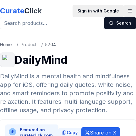
Skip to main content
Curate
Click
Sign in with Google
Op
Search
Home
/
Product
/
5704
DailyMind
DailyMind is a mental health and mindfulness
app for iOS, offering daily quotes, white noise,
and smart reminders to promote positivity and
relaxation. It features multi-language support,
offline usage, and privacy protection.
Share on X
Copy