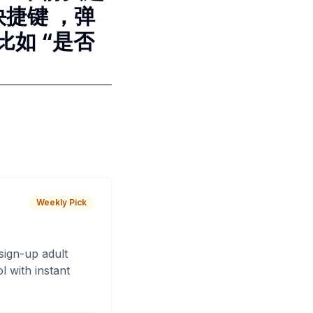
快捷键 ，弹
如 “是否
Weekly Pick
sign-up adult
 with instant