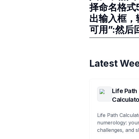
择命名格式5
出输入框，
可用”:然后
Latest Wee
Life Path
Calculato
Life Path Calculat
numerology: your
challenges, and s