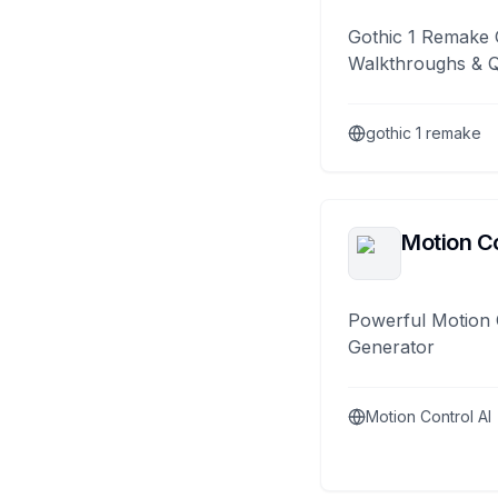
Gothic 1 Remake 
Walkthroughs & 
gothic 1 remake
Motion Co
Powerful Motion 
Generator
Motion Control AI