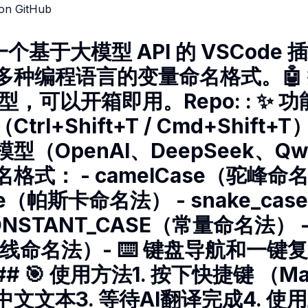
on GitHub
e一个基于大模型 API 的 VSCode
多种编程语言的变量命名格式。🤖
，可以开箱即用。Repo: : ✨ 功能
rl+Shift+T / Cmd+Shift+T
型（OpenAI、DeepSeek、Qwe
格式： - camelCase（驼峰命名
ase（帕斯卡命名法） - snake_c
ONSTANT_CASE（常量命名法） - 
线命名法）- ⌨️ 键盘导航和一键复制
 🎯 使用方法1. 按下快捷键 （Mac
文文本3. 等待AI翻译完成4. 使