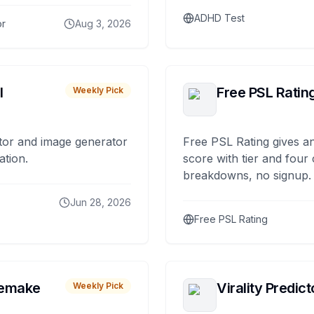
ADHD Test
or
Aug 3, 2026
I
Free PSL Ratin
Weekly Pick
tor and image generator
Free PSL Rating gives an
ation.
score with tier and four
breakdowns, no signup.
Jun 28, 2026
Free PSL Rating
remake
Virality Predict
Weekly Pick