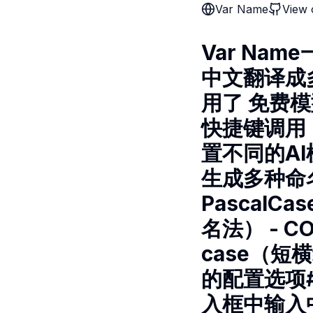
Var Name
View 
Var Nam
中文翻译成
用了 免费模型
快捷键调用（Ct
置不同的AI模
生成多种命名
PascalC
名法） - C
case（短横
的配置选项##
入框中输入中