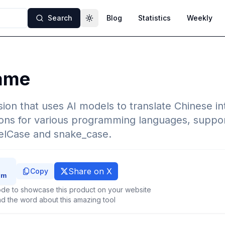
Search
Blog
Statistics
Weekly
Toggle theme
ame
on that uses AI models to translate Chinese in
ns for various programming languages, suppor
melCase and snake_case.
Share on X
Copy
de to showcase this product on your website
d the word about this amazing tool