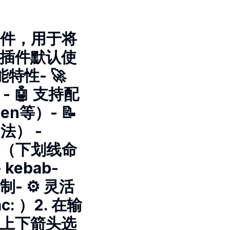
 插件，用于将
 插件默认使
特性- 🚀
）- 🤖 支持配
n等）- 📝
法） -
ase（下划线命
kebab-
- ⚙️ 灵活
: ）2. 在输
用上下箭头选