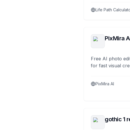
Life Path Calculat
PixMira A
Free AI photo edi
for fast visual cre
PixMira AI
gothic 1 