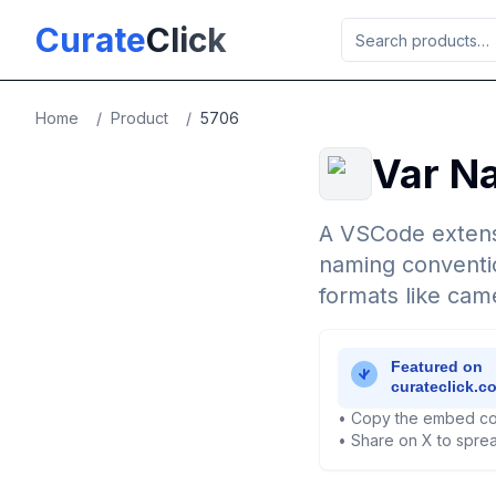
Skip to main content
Curate
Click
Home
/
Product
/
5706
Var N
A VSCode extensi
naming conventio
formats like ca
• Copy the embed co
• Share on X to sprea