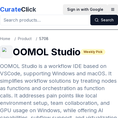
Skip to main content
Curate
Click
Sign in with Google
Op
Search
Home
/
Product
/
5708
OOMOL Studio
Weekly Pick
OOMOL Studio is a workflow IDE based on
VSCode, supporting Windows and macOS. It
simplifies workflow solutions by treating nodes
as functions and orchestration as function
calls. It addresses pain points like local
environment setup, team collaboration, and
GPU usage on Windows, while offering AI
capabilities, subflow support, and virtualization