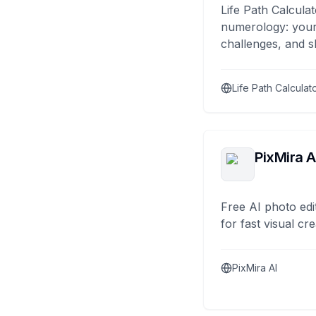
Life Path Calculat
numerology: your
challenges, and s
Life Path Calculat
PixMira A
Free AI photo edi
for fast visual cre
PixMira AI