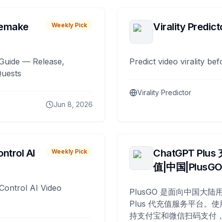
remake
Virality Predict
Weekly Pick
Guide — Release,
Predict video virality be
Quests
Virality Predictor
Jun 8, 2026
ntrol AI
ChatGPT Plus
Weekly Pick
值|中国|PlusG
Control AI Video
PlusGO 是面向中国大陆用
Plus 代充值服务平台。使
持支付宝和微信扫码支付，