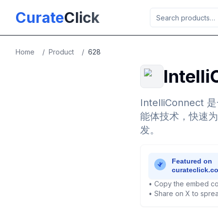
Skip to main content
Curate
Click
Home
/
Product
/
628
Intell
IntelliConn
能体技术，快速为硬
发。
• Copy the embed co
• Share on X to sprea