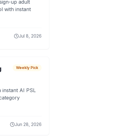
sign-up adult
 with instant
Jul 8, 2026
g
Weekly Pick
 instant AI PSL
 category
Jun 28, 2026