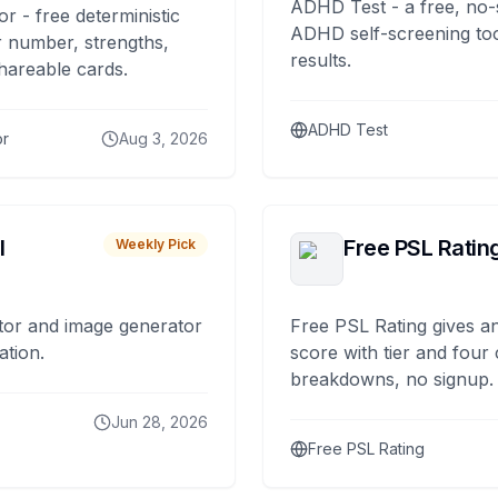
ADHD Test - a free, no-
or - free deterministic
ADHD self-screening tool
 number, strengths,
results.
hareable cards.
ADHD Test
or
Aug 3, 2026
I
Free PSL Ratin
Weekly Pick
tor and image generator
Free PSL Rating gives an
ation.
score with tier and four
breakdowns, no signup.
Jun 28, 2026
Free PSL Rating