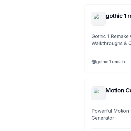
gothic 1 
Gothic 1 Remake 
Walkthroughs & 
gothic 1 remake
Motion Co
Powerful Motion 
Generator