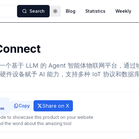
Search
Blog
Statistics
Weekly
Toggle theme
iConnect
ect 是一个基于 LLM 的 Agent 智能体物联网平台，通过
件设备赋予 AI 能力，支持多种 IoT 协议和数
Share on X
Copy
de to showcase this product on your website
d the word about this amazing tool