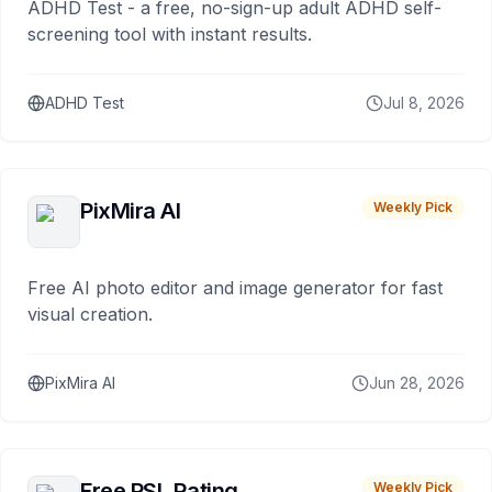
ADHD Test - a free, no-sign-up adult ADHD self-
screening tool with instant results.
ADHD Test
Jul 8, 2026
PixMira AI
Weekly Pick
Free AI photo editor and image generator for fast
visual creation.
PixMira AI
Jun 28, 2026
Free PSL Rating
Weekly Pick