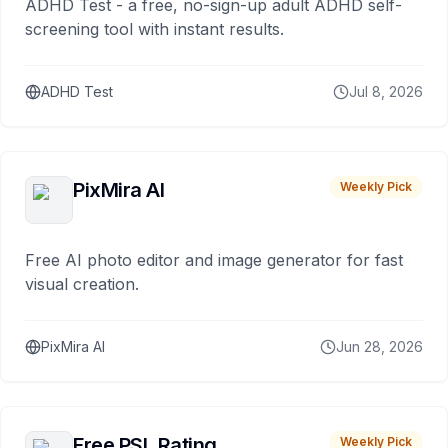
ADHD Test - a free, no-sign-up adult ADHD self-
screening tool with instant results.
ADHD Test
Jul 8, 2026
PixMira AI
Weekly Pick
Free AI photo editor and image generator for fast
visual creation.
PixMira AI
Jun 28, 2026
Free PSL Rating
Weekly Pick