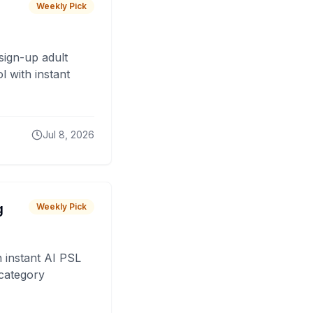
Weekly Pick
sign-up adult
 with instant
Jul 8, 2026
g
Weekly Pick
 instant AI PSL
 category