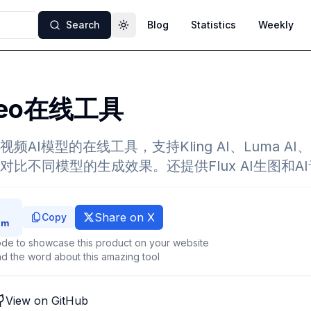
Search
Blog
Statistics
Weekly
Toggle theme
ideo在线工具
AI模型的在线工具，支持Kling AI、Luma AI、R
比不同模型的生成效果。还提供Flux AI生图和A
Share on X
Copy
de to showcase this product on your website
d the word about this amazing tool
View on GitHub