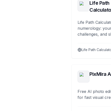
Life Path
Calculato
Life Path Calculat
numerology: your
challenges, and s
Life Path Calculat
PixMira A
Free AI photo edi
for fast visual cre