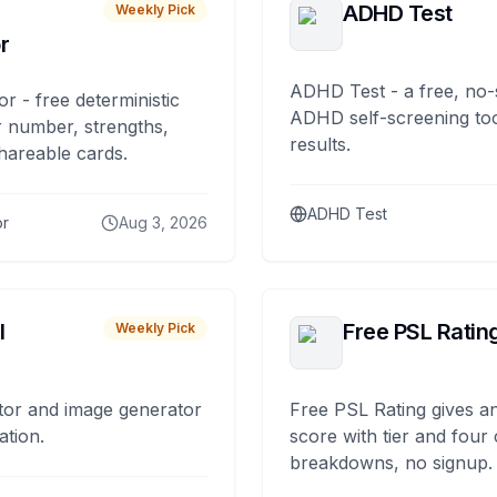
ADHD Test
Weekly Pick
r
ADHD Test - a free, no-
or - free deterministic
ADHD self-screening tool
 number, strengths,
results.
hareable cards.
ADHD Test
or
Aug 3, 2026
I
Free PSL Ratin
Weekly Pick
tor and image generator
Free PSL Rating gives an
ation.
score with tier and four
breakdowns, no signup.