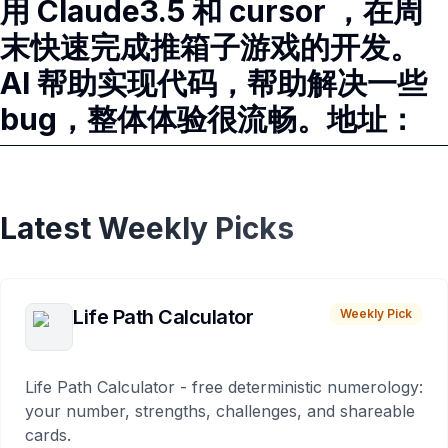
用 Claude3.5 和 cursor ，在周
末快速完成推箱子游戏的开发。
AI 帮助实现代码，帮助解决一些
bug，整体体验很流畅。地址：
Latest Weekly Picks
Life Path Calculator
Weekly Pick
Life Path Calculator - free deterministic numerology:
your number, strengths, challenges, and shareable
cards.