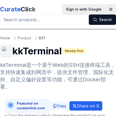
Skip to main content
Curate
Click
Sign in with Google
Op
Search
Home
/
Product
/
937
kkTerminal
Weekly Pick
kkTerminal是一个基于Web的SSH连接终端工具，
支持快速集成到网页中，提供文件管理、国际化支
持、自定义偏好设置等功能，可通过Docker部
署。
Share on X
Copy
• Copy the embed code to showcase this product on your