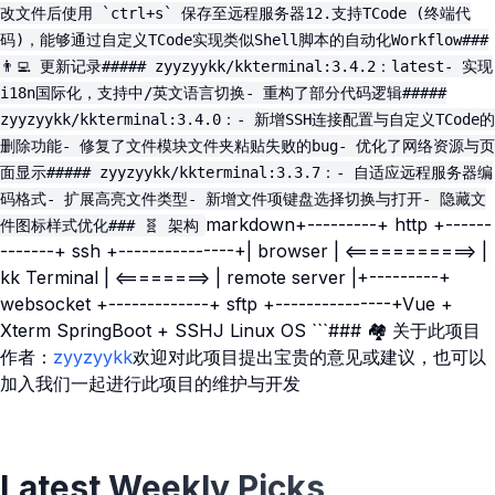
改文件后使用 `ctrl+s` 保存至远程服务器12.支持TCode (终端代
码)，能够通过自定义TCode实现类似Shell脚本的自动化Workflow###
👨‍💻 更新记录##### zyyzyykk/kkterminal:3.4.2：latest- 实现
i18n国际化，支持中/英文语言切换- 重构了部分代码逻辑#####
zyyzyykk/kkterminal:3.4.0：- 新增SSH连接配置与自定义TCode的
删除功能- 修复了文件模块文件夹粘贴失败的bug- 优化了网络资源与页
面显示##### zyyzyykk/kkterminal:3.3.7：- 自适应远程服务器编
码格式- 扩展高亮文件类型- 新增文件项键盘选择切换与打开- 隐藏文
markdown+---------+ http +------
件图标样式优化### 🧬 架构
-------+ ssh +---------------+| browser | <===========> |
kk Terminal | <========> | remote server |+---------+
websocket +-------------+ sftp +---------------+Vue +
Xterm SpringBoot + SSHJ Linux OS ```### 🏘️ 关于此项目
作者：
zyyzyykk
欢迎对此项目提出宝贵的意见或建议，也可以
加入我们一起进行此项目的维护与开发
Latest Weekly Picks