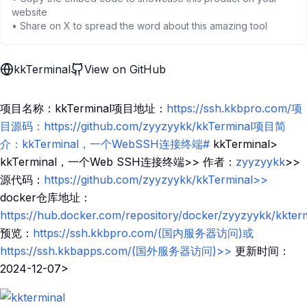
website
• Share on X to spread the word about this amazing tool
kkTerminal
View on GitHub
项目名称：kkTerminal项目地址：
https://ssh.kkbpro.com/项
目源码：https://github.com/zyyzyykk/kkTerminal项目简
介：kkTerminal，一个WebSSH连接终端#
kkTerminal>
kkTerminal，一个Web SSH连接终端>> 作者：
zyyzyykk
>>
源代码：
https://github.com/zyyzyykk/kkTerminal>>
docker仓库地址：
https://hub.docker.com/repository/docker/zyyzyykk/kkter
预览：
https://ssh.kkbpro.com/(国内服务器访问)或
https://ssh.kkbapps.com/(国外服务器访问)>>
更新时间：
2024-12-07>