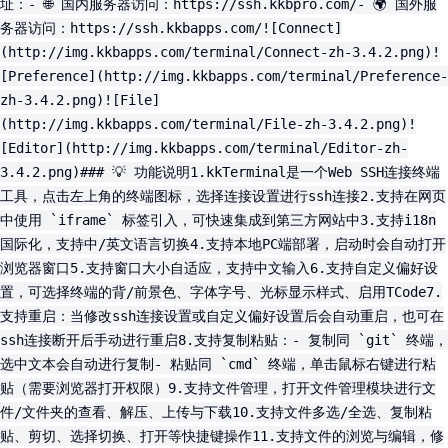
址：- 🌐 国内服务器访问：https://ssh.kkbpro.com/- 🌍 国外服
务器访问：https://ssh.kkbapps.com/![Connect]
(http://img.kkbapps.com/terminal/Connect-zh-3.4.2.png)!
[Preference](http://img.kkbapps.com/terminal/Preference-
zh-3.4.2.png)![File]
(http://img.kkbapps.com/terminal/File-zh-3.4.2.png)!
[Editor](http://img.kkbapps.com/terminal/Editor-zh-
3.4.2.png)### 💡 功能说明1.kkTerminal是一个Web SSH连接终端
工具，点击左上角的终端图标，选择连接设置进行ssh连接2.支持在网页
中使用 `iframe` 标签引入，可快速集成到第三方网站中3.支持i18n
国际化，支持中/英文语言切换4.支持本地PC端部署，启动时会自动打开
浏览器窗口5.支持窗口大小自适应，支持中文输入6.支持自定义偏好设
置，可选择终端的背/前景色、字体字号、光标显示样式、启用TCode7.
支持重启：当修改ssh连接设置或自定义偏好设置后会自动重启，也可在
ssh连接断开后手动进行重启8.支持复制粘贴：- 复制同 `git` 终端，
选中文本会自动进行复制- 粘贴同 `cmd` 终端，单击鼠标右键进行粘
贴（需要浏览器打开权限）9.支持文件管理，打开文件管理模块进行文
件/文件夹的查看、解压、上传与下载10.支持文件多选/全选、复制粘
贴、剪切、选择切换、打开等快捷键操作11.支持文件的浏览与编辑，修