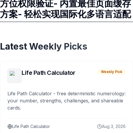
方位权限验证- 内置最佳页面缓存
方案- 轻松实现国际化多语言适配
Latest Weekly Picks
Life Path Calculator
Weekly Pick
Life Path Calculator - free deterministic numerology:
your number, strengths, challenges, and shareable
cards.
Life Path Calculator
Aug 3, 2026