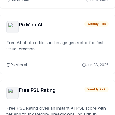
PixMira AI
Weekly Pick
Free AI photo editor and image generator for fast
visual creation.
PixMira AI
Jun 28, 2026
Free PSL Rating
Weekly Pick
Free PSL Rating gives an instant AI PSL score with
tier and four category breakdowns, no signup.