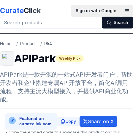
Skip to main content
Curate
Click
Sign in with Google
Op
Search
Home
/
Product
/
954
APIPark
Weekly Pick
APIPark是一款开源的一站式API开发者门户，帮助
开发者和企业搭建专属API开放平台，简化AI调用
流程，支持主流大模型接入，并提供API商业化功
能。
Share on X
Copy
• Copy the embed code to showcase this product on your