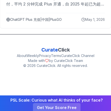
付，平均 2 分钟完成 Plus 开通，自 2025 年起已为超过
10,000 名用户完成充值。
ChatGPT Plus 充值|中国|PlusGO
May 1, 2026
Curate
Click
About
Weekly
Privacy
Terms
CurateClick Channel
Made with
by CurateClick Team
©
2026
CurateClick. All rights reserved.
PSL Scale: Curious what AI thinks of your face?
Get Your Score Free