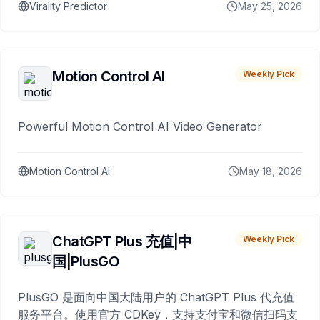
Virality Predictor
May 25, 2026
Motion Control AI
Weekly Pick
Powerful Motion Control AI Video Generator
Motion Control AI
May 18, 2026
ChatGPT Plus 充值|中
Weekly Pick
国|PlusGO
PlusGO 是面向中国大陆用户的 ChatGPT Plus 代充值
服务平台。使用官方 CDKey，支持支付宝和微信扫码支