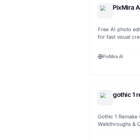
PixMira A
Free AI photo edi
for fast visual cre
PixMira AI
gothic 1 
Gothic 1 Remake 
Walkthroughs & 