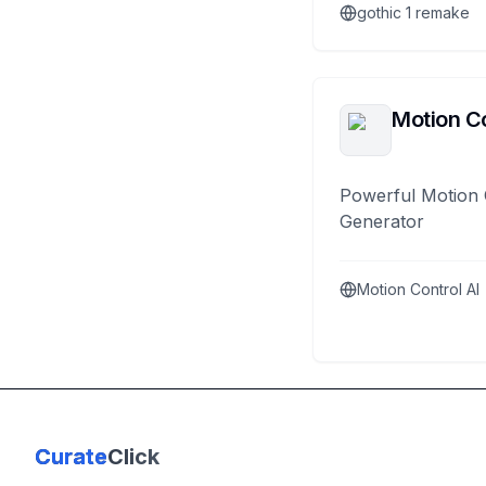
gothic 1 remake
Motion Co
Powerful Motion 
Generator
Motion Control AI
Curate
Click