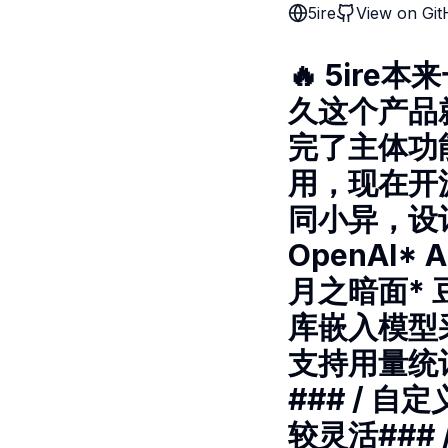
5ire
View on Gi
🔥 5ir
久这个产品
完了主体功
用，现在开
同小异，设
OpenAI* A
月之暗面* 豆
库嵌入模型采用
支持用量统
### / 
较灵活### /