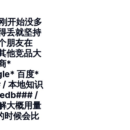
但刚开始没多
得丢就坚持
个朋友在
其他竞品大
商*
gle* 百度*
 / 本地知识
b### /
解大概用量
用的时候会比