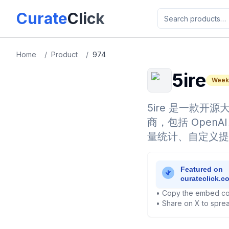
Skip to main content
Curate
Click
Home
/
Product
/
974
5ire
Weekl
5ire 是一款
商，包括 OpenA
量统计、自定义提
• Copy the embed co
• Share on X to sprea