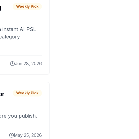
g
Weekly Pick
 instant AI PSL
 category
Jun 28, 2026
or
Weekly Pick
fore you publish.
May 25, 2026