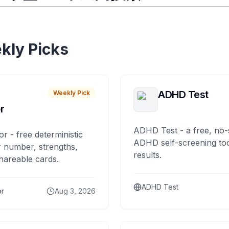
kly Picks
ADHD Test
Weekly Pick
r
ADHD Test - a free, no-
or - free deterministic
ADHD self-screening tool
 number, strengths,
results.
hareable cards.
ADHD Test
or
Aug 3, 2026