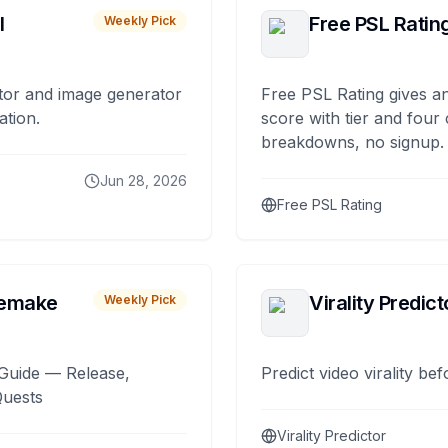
I
Free PSL Ratin
Weekly Pick
tor and image generator
Free PSL Rating gives an
ation.
score with tier and four
breakdowns, no signup.
Jun 28, 2026
Free PSL Rating
remake
Virality Predict
Weekly Pick
Guide — Release,
Predict video virality be
Quests
Virality Predictor