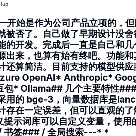
tHub
e本来一开始是作为公司产品立项的，
就被否了。自己做了早期设计没舍
能的开发。完成后一直是自己和几
源出来，也算有始有终吧。功能和
计还算简洁。目前支持的模型供应
zure OpenAI* Anthropic* Goo
包* Ollama## 几个主要特性###
的 bge-3，向量数据库是lanced
计存在一定误差，但可以直观的了
自定义提示词库可以自定义变量，使
 书签### / 全局搜索---* *