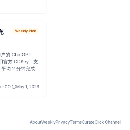
 充
Weekly Pick
O
户的 ChatGPT
用官方 CDKey，支
平均 2 分钟完成
已为超过 10,000
lusGO
May 1, 2026
About
Weekly
Privacy
Terms
CurateClick Channel