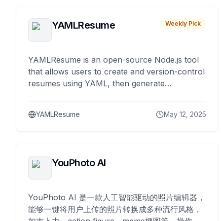
YAMLResume
Weekly Pick
YAMLResume is an open-source Node.js tool
that allows users to create and version-control
resumes using YAML, then generate
professionally typeset PDFs via LaTeX. It
supports multiple languages, markdown
YAMLResume
May 12, 2025
formatting, and offers customizable templates.
YouPhoto AI
YouPhoto AI 是一款人工智能驱动的照片编辑器，
能够一键将用户上传的照片转换成多种流行风格，