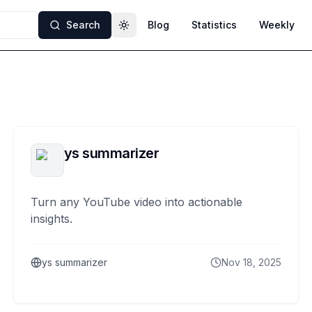
Search
Blog
Statistics
Weekly
Toggle theme
ys summarizer
Turn any YouTube video into actionable
insights.
ys summarizer
Nov 18, 2025