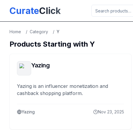
Skip to main content
Curate
Click
Home
/
Category
/
Y
Products Starting with
Y
Yazing
Yazing is an influencer monetization and
cashback shopping platform.
Yazing
Nov 23, 2025