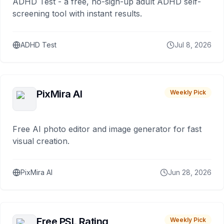
ADHD Test - a free, no-sign-up adult ADHD self-
screening tool with instant results.
ADHD Test
Jul 8, 2026
PixMira AI
Weekly Pick
Free AI photo editor and image generator for fast
visual creation.
PixMira AI
Jun 28, 2026
Free PSL Rating
Weekly Pick