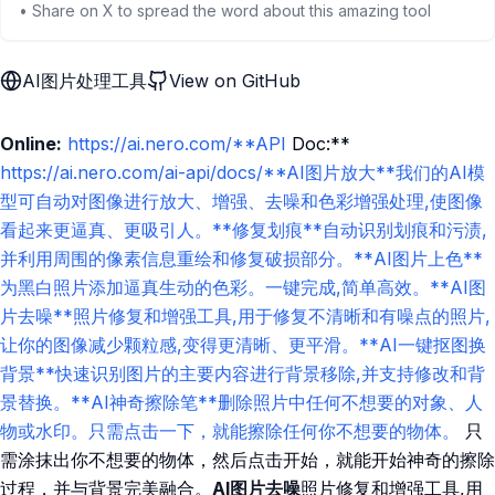
• Share on X to spread the word about this amazing tool
AI图片处理工具
View on GitHub
Online:
https://ai.nero.com/**API
Doc:**
https://ai.nero.com/ai-api/docs/**AI图片放大**我们的AI模
型可自动对图像进行放大、增强、去噪和色彩增强处理,使图像
看起来更逼真、更吸引人。**修复划痕**自动识别划痕和污渍,
并利用周围的像素信息重绘和修复破损部分。**AI图片上色**
为黑白照片添加逼真生动的色彩。一键完成,简单高效。**AI图
片去噪**照片修复和增强工具,用于修复不清晰和有噪点的照片,
让你的图像减少颗粒感,变得更清晰、更平滑。**AI一键抠图换
背景**快速识别图片的主要内容进行背景移除,并支持修改和背
景替换。**AI神奇擦除笔**删除照片中任何不想要的对象、人
物或水印。只需点击一下，就能擦除任何你不想要的物体。
只
需涂抹出你不想要的物体，然后点击开始，就能开始神奇的擦除
过程，并与背景完美融合。
AI图片去噪
照片修复和增强工具,用