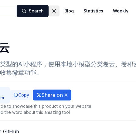
Search
Blog
Statistics
Weekly
Toggle theme
云
类型的AI小程序，使用本地小模型分类卷云、卷积
收集徽章功能。
Share on X
Copy
de to showcase this product on your website
d the word about this amazing tool
n GitHub