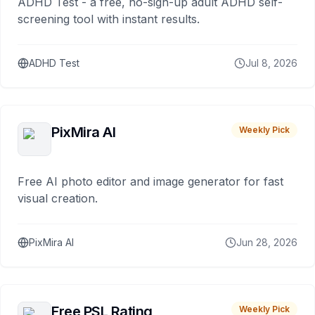
ADHD Test - a free, no-sign-up adult ADHD self-
screening tool with instant results.
ADHD Test
Jul 8, 2026
PixMira AI
Weekly Pick
Free AI photo editor and image generator for fast
visual creation.
PixMira AI
Jun 28, 2026
Free PSL Rating
Weekly Pick