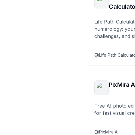
Calculato
Life Path Calculat
numerology: your
challenges, and s
Life Path Calculat
PixMira A
Free AI photo edi
for fast visual cre
PixMira AI