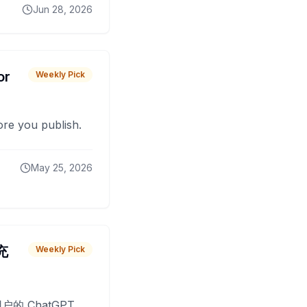
Jun 28, 2026
or
Weekly Pick
fore you publish.
May 25, 2026
 充
Weekly Pick
O
户的 ChatGPT