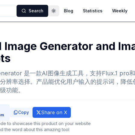
Search
Blog
Statistics
Weekly
Toggle theme
I Image Generator and Im
ts
 Generator 是一款AI图像生成工具，支持Flux.1 pro和Fl
分辨率选择。产品能优化用户输入的提示词，降低
级功能。
Share on X
Copy
de to showcase this product on your website
d the word about this amazing tool