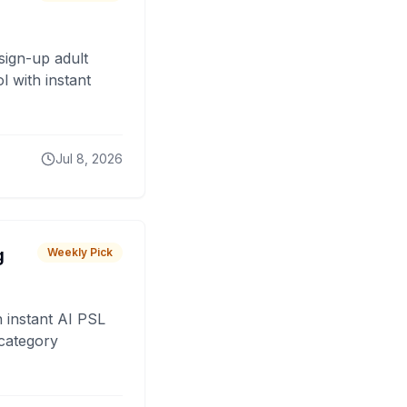
sign-up adult
 with instant
Jul 8, 2026
g
Weekly Pick
 instant AI PSL
 category