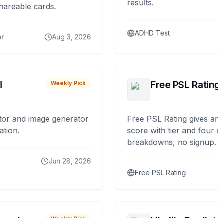
results.
hareable cards.
ADHD Test
or
Aug 3, 2026
I
Free PSL Ratin
Weekly Pick
tor and image generator
Free PSL Rating gives an
ation.
score with tier and four
breakdowns, no signup.
Jun 28, 2026
Free PSL Rating