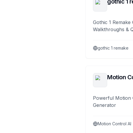
gothic 1 
Gothic 1 Remake 
Walkthroughs & 
gothic 1 remake
Motion Co
Powerful Motion 
Generator
Motion Control AI