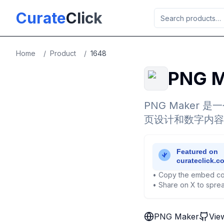
Skip to main content
Curate
Click
Home
/
Product
/
1648
PNG M
PNG Maker
页设计和数字内容
• Copy the embed co
• Share on X to sprea
PNG Maker
Vie