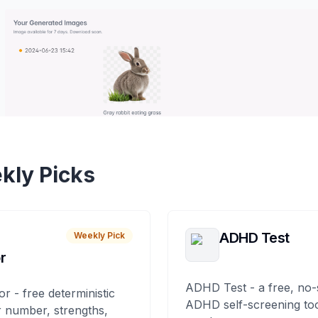
kly Picks
ADHD Test
Weekly Pick
r
ADHD Test - a free, no-
or - free deterministic
ADHD self-screening tool
 number, strengths,