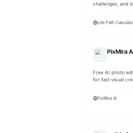
challenges, and s
Life Path Calculat
PixMira A
Free AI photo edi
for fast visual cre
PixMira AI