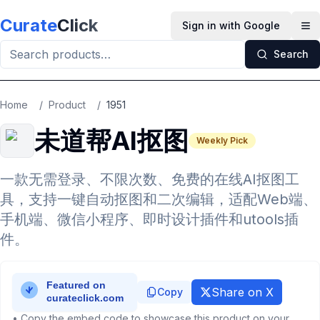
Skip to main content
Curate
Click
Sign in with Google
Op
Search
Home
/
Product
/
1951
未道帮AI抠图
Weekly Pick
一款无需登录、不限次数、免费的在线AI抠图工
具，支持一键自动抠图和二次编辑，适配Web端、
手机端、微信小程序、即时设计插件和utools插
件。
Share on X
Copy
• Copy the embed code to showcase this product on your