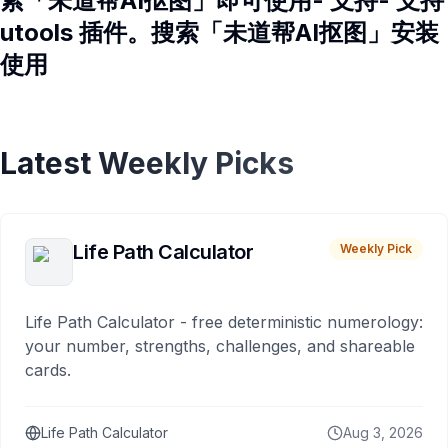
索「未道帮AI抠图」即可使用- 支持- 支持
utools 插件。搜索「未道帮AI抠图」安装
使用
Latest Weekly Picks
Life Path Calculator
Weekly Pick
Life Path Calculator - free deterministic numerology:
your number, strengths, challenges, and shareable
cards.
Life Path Calculator
Aug 3, 2026