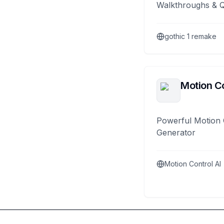
Walkthroughs & 
gothic 1 remake
Motion Co
Powerful Motion 
Generator
Motion Control AI