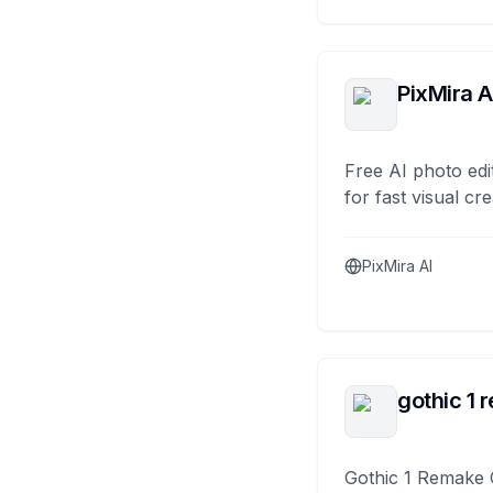
PixMira A
Free AI photo edi
for fast visual cre
PixMira AI
gothic 1 
Gothic 1 Remake 