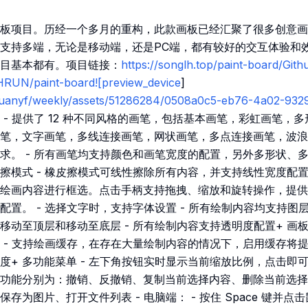
板项目。历经一个多月的重构，此款画板已经汇聚了很多创意画
支持多端，无论是移动端，还是PC端，都有较好的交互体验和
目基本都有。项目链接：
https://songlh.top/paint-board/Gith
LHRUN/paint-board![preview_device
]
m/ruanyf/weekly/assets/51286284/0508a0c5-eb76-4a02-93
 - 提供了 12 种不同风格的画笔，包括基本画笔，彩虹画笔，
笔，文字画笔，多线连接画笔，网状画笔，多点连接画笔，波浪
求。 - 所有画笔均支持颜色和画笔宽度的配置，另外多形状、
擦模式 - 橡皮擦模式可线性擦除所有内容，并支持线性宽度配置+
绘画内容进行框选。点击手柄支持拖拽、缩放和旋转操作，提供灵
配置。 - 选择文字时，支持字体设置 - 所有绘制内容均支持图
动至顶层和移动至底层 - 所有绘制内容支持透明度配置+ 画板
 - 支持绘画缓存，在存在大量绘制内容的情况下，启用缓存将
+ 多功能菜单 - 左下角按钮实时显示当前缩放比例，点击即可
功能分别为：撤销、反撤销、复制当前选择内容、删除当前选择
存为图片、打开文件列表 - 电脑端： - 按住 Space 键并