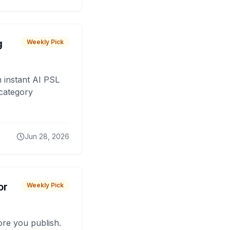
g
Weekly Pick
 instant AI PSL
 category
Jun 28, 2026
or
Weekly Pick
fore you publish.