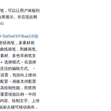
笔，可以让用户体验到
效果展示。并且现在网
ub
:
29-9afbef3418ae)详细
多形状画笔，多素材画
曲线画笔，荆棘画笔。
多素材、多色等画笔支
 选择模式 - 在选择
活的编辑方式。 -
层设置，包括向上移动
配置 - 画板支持配置
提高绘制性能，而禁用
重置缩放比例 - 中间
内容、绘制文字、上传
点击鼠标左键可移动画布，