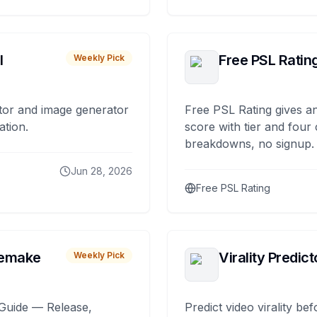
I
Free PSL Ratin
Weekly Pick
tor and image generator
Free PSL Rating gives an
ation.
score with tier and four
breakdowns, no signup.
Jun 28, 2026
Free PSL Rating
remake
Virality Predict
Weekly Pick
Guide — Release,
Predict video virality be