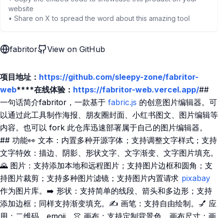
website
• Share on X to spread the word about this amazing tool
fabritor
View on GitHub
项目地址：
https://github.com/sleepy-zone/fabritor-
web
****在线体验：
https://fabritor-web.vercel.app/
##
一句话简介fabritor，一款基于
fabric.js
的创意图片编辑器。可
以通过此工具制作海报、朋友圈封面、小红书图文、图片编辑等
内容。也可以 fork 此仓库迅速部署属于自己的图片编辑器。
## 功能👀 文本：内置多种开源字体；支持调整文字样式；支持
文字特效：描边、阴影、形状文字、文字渐变、文字图片填充。
🌄 图片：支持添加本地和远程图片；支持图片边框和圆角；支
持图片裁剪；支持多种图片滤镜；支持图片内置请求
pixabay
作为图片库。➡️ 形状：支持简单的线段、箭头和多边形；支持
添加边框；同样支持渐变填充。✍️ 画笔：支持自由绘制。💅 应
用：二维码、emoji。👚 画布：支持定制背景色、画布尺寸；画