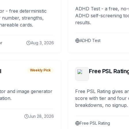
ADHD Test - a free, no-
or - free deterministic
ADHD self-screening tool
 number, strengths,
results.
hareable cards.
ADHD Test
or
Aug 3, 2026
I
Free PSL Ratin
Weekly Pick
tor and image generator
Free PSL Rating gives an
ation.
score with tier and four
breakdowns, no signup.
Jun 28, 2026
Free PSL Rating