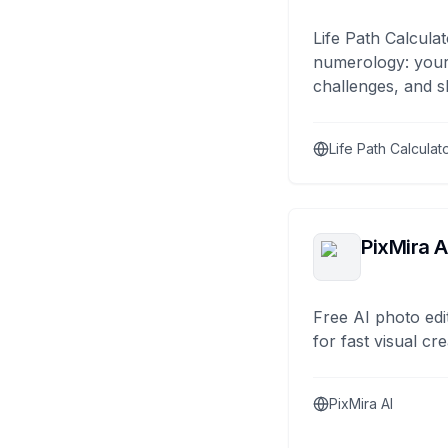
Life Path Calculat
numerology: your
challenges, and s
Life Path Calculat
PixMira A
Free AI photo edi
for fast visual cre
PixMira AI