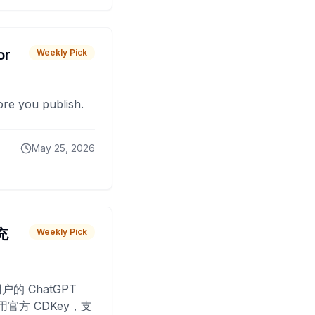
or
Weekly Pick
fore you publish.
May 25, 2026
 充
Weekly Pick
O
户的 ChatGPT
用官方 CDKey，支