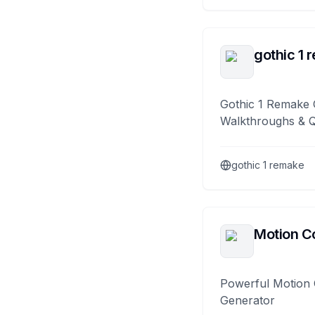
gothic 1 
Gothic 1 Remake 
Walkthroughs & 
gothic 1 remake
Motion Co
Powerful Motion 
Generator