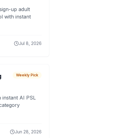
sign-up adult
 with instant
Jul 8, 2026
g
Weekly Pick
 instant AI PSL
 category
Jun 28, 2026