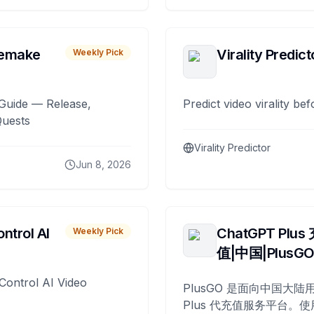
remake
Virality Predict
Weekly Pick
Guide — Release,
Predict video virality be
Quests
Virality Predictor
Jun 8, 2026
ntrol AI
ChatGPT Plus
Weekly Pick
值|中国|PlusG
Control AI Video
PlusGO 是面向中国大陆用
Plus 代充值服务平台。使