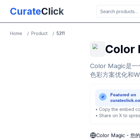
Skip to main content
Curate
Click
Home
/
Product
/
5311
Colo
Color Mag
色彩方案优化和W
• Copy the embed co
• Share on X to sprea
Color Magic 