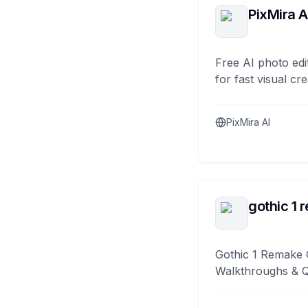
PixMira A
Free AI photo edi
for fast visual cre
PixMira AI
gothic 1 
Gothic 1 Remake 
Walkthroughs & 