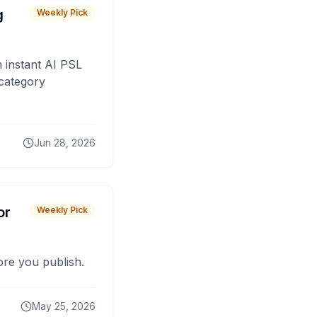
g
Weekly Pick
 instant AI PSL
 category
Jun 28, 2026
or
Weekly Pick
fore you publish.
May 25, 2026