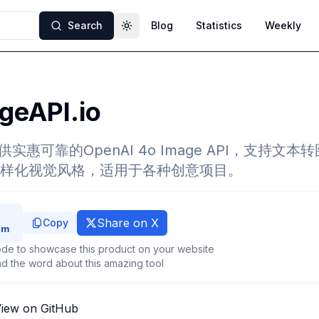
Search
Blog
Statistics
Weekly
Toggle theme
geAPI.io
io提供实惠可靠的OpenAI 4o Image API，支持
样化视觉风格，适用于各种创意项目。
Share on X
Copy
de to showcase this product on your website
d the word about this amazing tool
iew on GitHub