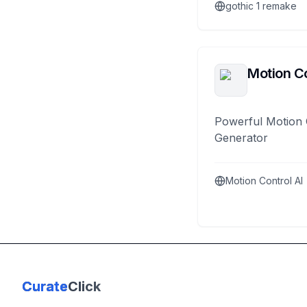
gothic 1 remake
Motion Co
Powerful Motion 
Generator
Motion Control AI
Curate
Click