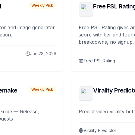
I
Free PSL Ratin
Weekly Pick
tor and image generator
Free PSL Rating gives an
ation.
score with tier and four
breakdowns, no signup.
Jun 28, 2026
Free PSL Rating
remake
Virality Predict
Weekly Pick
Guide — Release,
Predict video virality be
Quests
Virality Predictor