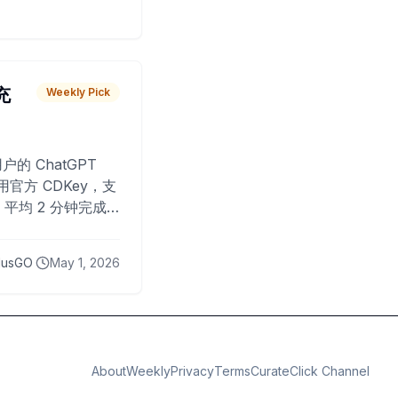
 充
Weekly Pick
O
户的 ChatGPT
用官方 CDKey，支
平均 2 分钟完成
已为超过 10,000
lusGO
May 1, 2026
About
Weekly
Privacy
Terms
CurateClick Channel