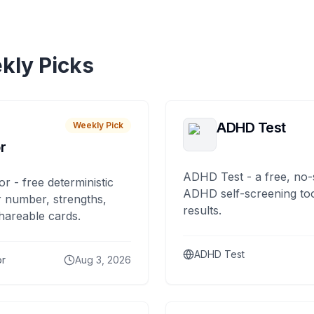
kly Picks
ADHD Test
Weekly Pick
r
ADHD Test - a free, no-
or - free deterministic
ADHD self-screening tool
 number, strengths,
results.
hareable cards.
ADHD Test
or
Aug 3, 2026