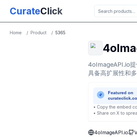
Skip to main content
Curate
Click
Home
/
Product
/
5365
4oIma
4oImageAPI.
具备高扩展性和多
• Copy the embed co
• Share on X to sprea
4oImageAPI.io
V