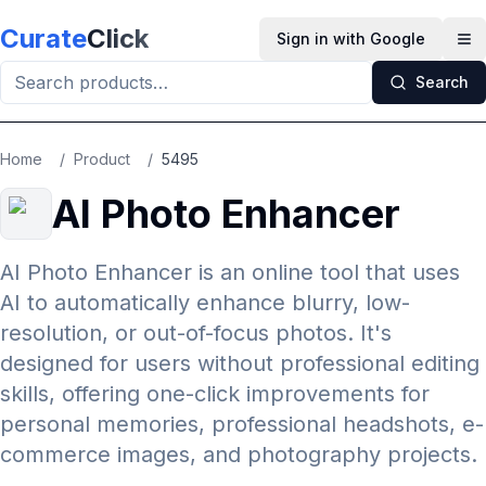
Skip to main content
Curate
Click
Sign in with Google
Op
Search
Home
/
Product
/
5495
AI Photo Enhancer
AI Photo Enhancer is an online tool that uses
AI to automatically enhance blurry, low-
resolution, or out-of-focus photos. It's
designed for users without professional editing
skills, offering one-click improvements for
personal memories, professional headshots, e-
commerce images, and photography projects.