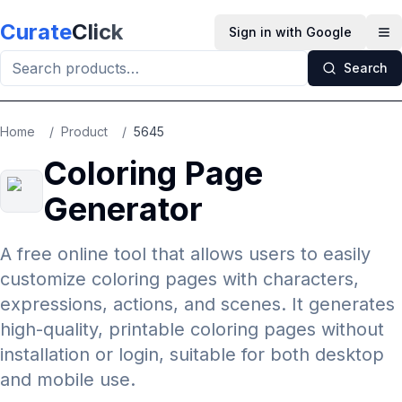
Skip to main content
Curate
Click
Sign in with Google
Op
Search
Home
/
Product
/
5645
Coloring Page
Generator
A free online tool that allows users to easily
customize coloring pages with characters,
expressions, actions, and scenes. It generates
high-quality, printable coloring pages without
installation or login, suitable for both desktop
and mobile use.