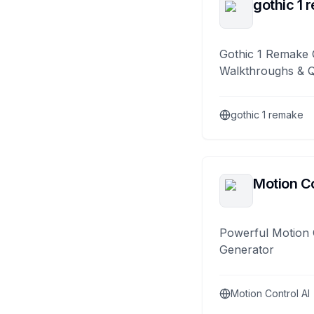
gothic 1 
Gothic 1 Remake 
Walkthroughs & 
gothic 1 remake
Motion Co
Powerful Motion 
Generator
Motion Control AI