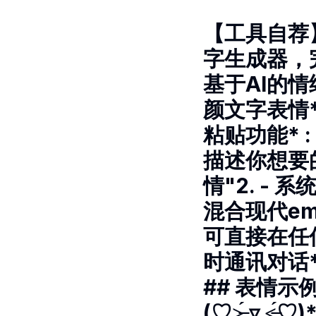
【工具自荐】AI
字生成器，完
基于AI的情
颜文字表情*
粘贴功能* 
描述你想要的
情"2. - 
混合现代em
可直接在任何
时通讯对话*
## 表情示例*
(♡˃̶̤́ ▿ 