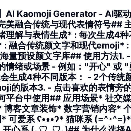
 Kaomoji Generator - A
美融合传统与现代表情符号## 主要
绪理解与表情生成* : 每次生成4
 : 融合传统颜文字和现代emoji* 
: 海量预设颜文字库## 使用方法1. 
情绪或场景 - 例如："开心" 或 
系统会生成4种不同版本： - 2个传统颜
oji的版本3. - 点击喜欢的表情旁
平台中使用## 应用场景* 社交媒
 博客文章装饰* 数字营销内容* 
 可爱系 ʕ•ᴥ•ʔ* 猫咪系 (=^･^=)
˂̶̤́♡)* 开心系 (｡♡‿♡｡)## 为什么选择A