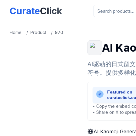
Skip to main content
Curate
Click
Home
/
Product
/
970
AI Ka
AI驱动的日式颜
符号。提供多样化
• Copy the embed co
• Share on X to sprea
AI Kaomoji Gener