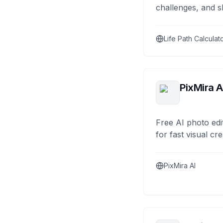
challenges, and s
Life Path Calculat
PixMira A
Free AI photo edi
for fast visual cre
PixMira AI