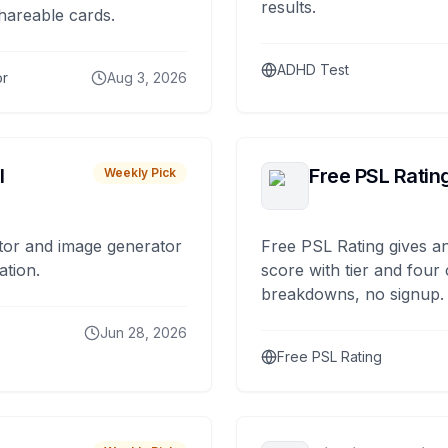
results.
hareable cards.
ADHD Test
or
Aug 3, 2026
I
Free PSL Ratin
Weekly Pick
tor and image generator
Free PSL Rating gives an
ation.
score with tier and four
breakdowns, no signup.
Jun 28, 2026
Free PSL Rating