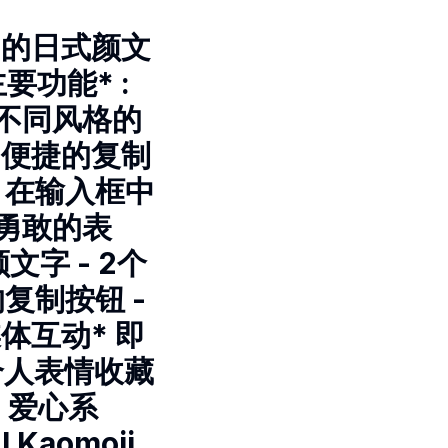
I驱动的日式颜文
功能* :
种不同风格的
: 便捷的复制
- 在输入框中
"勇敢的表
文字 - 2个
的复制按钮 -
体互动* 即
个人表情收藏
* 爱心系
I Kaomoji