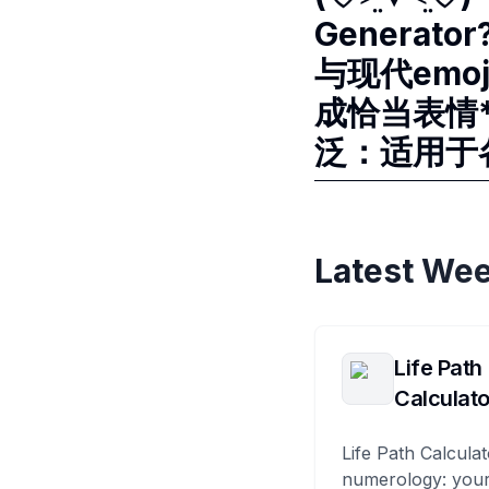
Genera
与现代emo
成恰当表情
泛：适用于
Latest Wee
Life Path
Calculato
Life Path Calculat
numerology: your