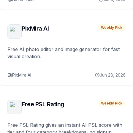
PixMira AI
Weekly Pick
Free AI photo editor and image generator for fast
visual creation.
PixMira AI
Jun 28, 2026
Free PSL Rating
Weekly Pick
Free PSL Rating gives an instant AI PSL score with
tier and four category breakdowns, no signup.