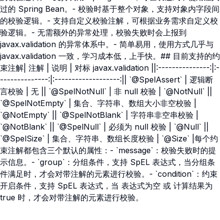
过的 Spring Bean。- 校验时基于整个对象，支持对象内字段间
的校验逻辑。- 支持自定义校验注解，可根据业务需求自定义校
验逻辑。- 无需额外的异常处理，校验失败时会上报到
javax.validation 的异常体系中。- 简单易用，使用方式几乎与
javax.validation 一致，学习成本低，上手快。## 目前支持的约
束注解| 注解 | 说明 | 对标 javax.validation ||:---------------:|:-
--------------:|:-------------------:|| `@SpelAssert` | 逻辑断
言校验 | 无 || `@SpelNotNull` | 非 null 校验 | `@NotNull` ||
`@SpelNotEmpty` | 集合、字符串、数组大小非空校验 |
`@NotEmpty` || `@SpelNotBlank` | 字符串非空串校验 |
`@NotBlank` || `@SpelNull` | 必须为 null 校验 | `@Null` ||
`@SpelSize` | 集合、字符串、数组长度校验 | `@Size` |每个约
束注解都包含三个默认的属性：- `message`：校验失败时的提
示信息。- `group`：分组条件，支持 SpEL 表达式，当分组条
件满足时，才会对带注解的元素进行校验。- `condition`：约束
开启条件，支持 SpEL 表达式，当 表达式为空 或 计算结果为
true 时，才会对带注解的元素进行校验。