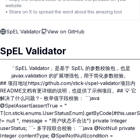
website
• Share on X to spread the word about this amazing tool
SpEL Validator
View on GitHub
SpEL Validator
「SpEL Validator」是基于 SpEL 的参数校验包，也是
javax.validation 的扩展增强包，用于简化参数校验。
## 项目地址https://github.com/stick-i/spel-validator项目内
README文档有更详细的说明，也提供了示例项目。## 💡 它
解决了什么问题？- 枚举值字段校验： ```java
@SpelAssert(assertTrue = "
T(cn.sticki.enums.UserStatusEnum).getByCode(#this.userS
!= null ", message = "用户状态不合法") private Integer
userStatus; ```- 多字段联合校验： ```java @NotNull private
Integer contentType; @SpelNotNull(condition =