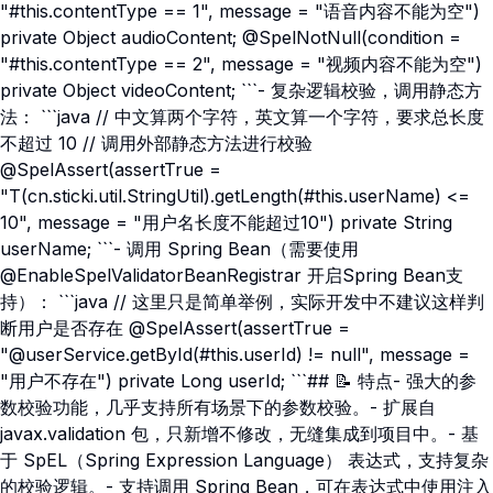
"#this.contentType == 1", message = "语音内容不能为空")
private Object audioContent; @SpelNotNull(condition =
"#this.contentType == 2", message = "视频内容不能为空")
private Object videoContent; ```- 复杂逻辑校验，调用静态方
法： ```java // 中文算两个字符，英文算一个字符，要求总长度
不超过 10 // 调用外部静态方法进行校验
@SpelAssert(assertTrue =
"T(cn.sticki.util.StringUtil).getLength(#this.userName) <=
10", message = "用户名长度不能超过10") private String
userName; ```- 调用 Spring Bean（需要使用
@EnableSpelValidatorBeanRegistrar 开启Spring Bean支
持）： ```java // 这里只是简单举例，实际开发中不建议这样判
断用户是否存在 @SpelAssert(assertTrue =
"@userService.getById(#this.userId) != null", message =
"用户不存在") private Long userId; ```## 📝 特点- 强大的参
数校验功能，几乎支持所有场景下的参数校验。- 扩展自
javax.validation 包，只新增不修改，无缝集成到项目中。- 基
于 SpEL（Spring Expression Language） 表达式，支持复杂
的校验逻辑。- 支持调用 Spring Bean，可在表达式中使用注入